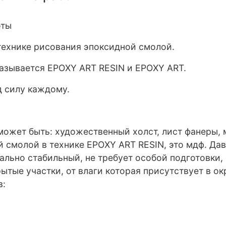
оты
 технике рисования эпоксидной смолой.
азывается EPOXY ART RESIN и EPOXY ART.
д силу каждому.
может быть: художественный холст, лист фанеры, 
 смолой в технике EPOXY ART RESIN, это мдф. Да
льно стабильный, не требует особой подготовки,
рытые участки, от влаги которая присутствует в о
в: