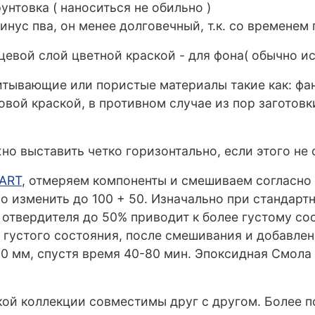
унтовка ( наноситься не обильно )
нус пва, он менее долговечный, т.к. со временем
евой слой цветной краской - для фона( обычно ис
итывающие или пористые материалы такие как: фане
ловой краской, в противном случае из пор заготовк
о выставить четко горизонтально, если этого не с
ART
, отмеряем компоненты и смешиваем согласно 
о изменить до 100 + 50. Изначально при стандар
отвердителя до 50% приводит к более густому со
густого состояния, после смешивания и добавлени
0 мм, спустя время 40-80 мин. Эпоксидная Смола 
ркой коллекции совместимы друг с другом. Более 