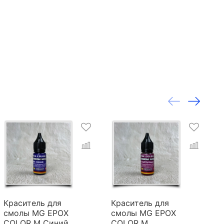
Краситель для
Краситель для
К
смолы MG EPOX
смолы MG EPOX
с
COLOR M Синий
COLOR M