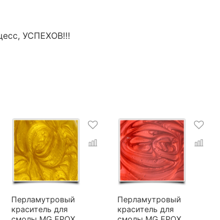
цесс, УСПЕХОВ!!!
Перламутровый
Перламутровый
краситель для
краситель для
смолы MG EPOX
смолы MG EPOX