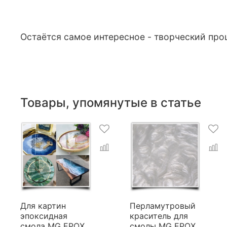
Остаётся самое интересное - творческий про
Товары, упомянутые в статье
Для картин
Перламутровый
эпоксидная
краситель для
смола MG EPOX
смолы MG EPOX