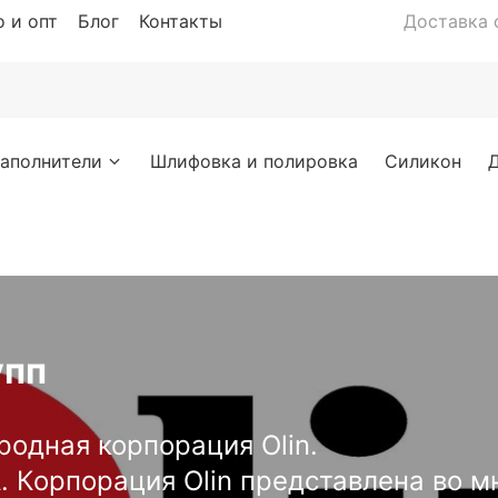
 и опт
Блог
Контакты
Доставка с
аполнители
Шлифовка и полировка
Силикон
упп
одная корпорация Olin.
Корпорация Olin представлена во м