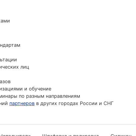
ками
андартам
льтации
ических лиц
азов
изациями и обучение
минары по разным направлениям
аний
партнеров
в других городах России и СНГ