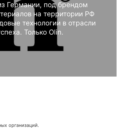
из Германии, под брендом
териалов на территории РФ
довые технологии в отрасли
пеха. Только Olin.
ных организаций.