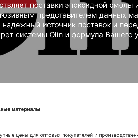
ствляет поставки эпоксидной смолы 
люзивным представителем данных ма
й надежный источник поставок и пере
рет системы Olin и формула Вашего ус
вные материалы
упные цены для оптовых покупателей и производствен