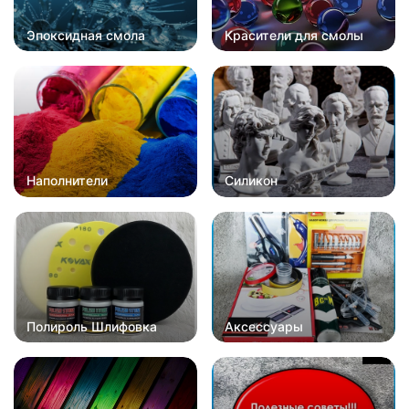
Эпоксидная смола
Красители для смолы
Наполнители
Силикон
Полироль Шлифовка
Аксессуары