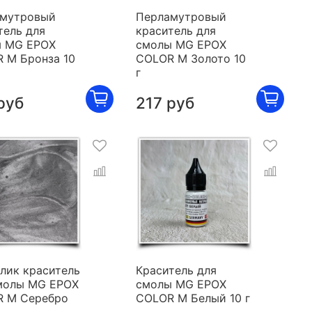
мутровый
Перламутровый
тель для
краситель для
 MG EPOX
смолы MG EPOX
 M Бронза 10
COLOR M Золото 10
г
руб
217 руб
лик краситель
Краситель для
молы MG EPOX
смолы MG EPOX
 M Серебро
COLOR M Белый 10 г