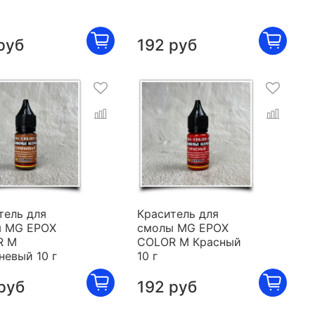
руб
192 руб
тель для
Краситель для
 MG EPOX
смолы MG EPOX
R M
COLOR M Красный
невый 10 г
10 г
руб
192 руб