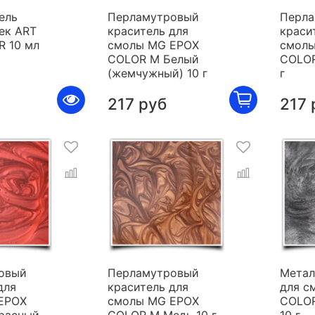
ель
Перламутровый
Перла
ек ART
краситель для
краси
R 10 мл
смолы MG EPOX
смолы
COLOR M Белый
COLOR
(жемчужный) 10 г
г
217 руб
217 
овый
Перламутровый
Метал
для
краситель для
для с
EPOX
смолы MG EPOX
COLOR