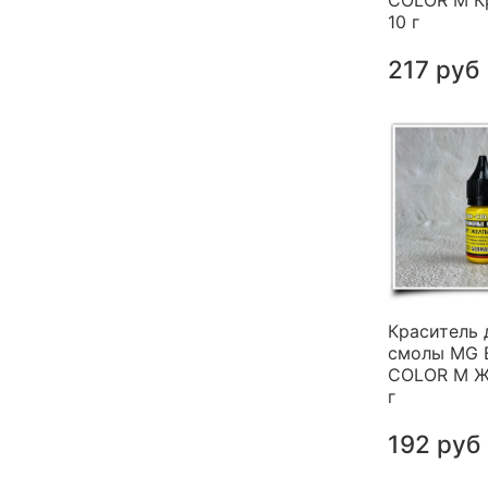
COLOR M К
10 г
217 руб
Краситель 
смолы MG 
COLOR M Ж
г
192 руб