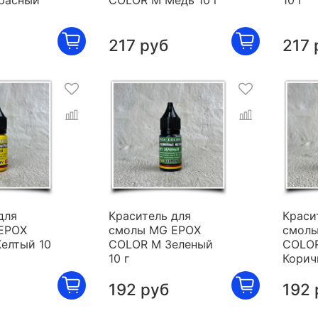
расный
COLOR M Медь 10 г
10 г
217 руб
217 
для
Краситель для
Краси
EPOX
смолы MG EPOX
смолы
елтый 10
COLOR M Зеленый
COLO
10 г
Корич
192 руб
192 