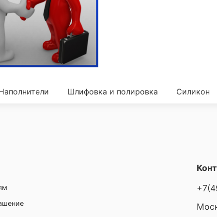
Наполнители
Шлифовка и полировка
Силикон
Кон
ям
+7(4
лашение
Моск