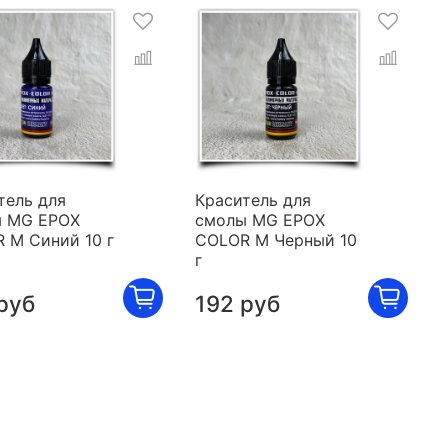
тель для
Краситель для
 MG EPOX
смолы MG EPOX
 M Синий 10 г
COLOR M Черный 10
г
руб
192 руб