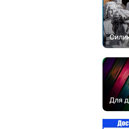
Сили
Для д