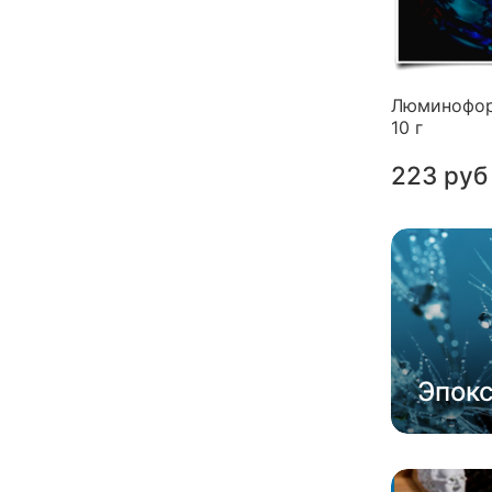
Люминофор
10 г
223 руб
Эпок