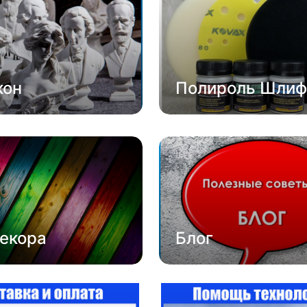
кон
Полироль Шлиф
екора
Блог