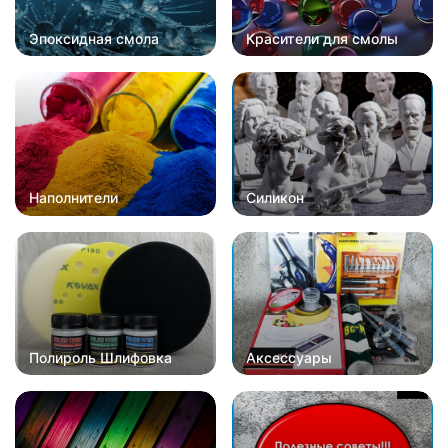
Эпоксидная смола
Красители для смолы
Наполнители
Силикон
Полироль Шлифовка
Аксессуары