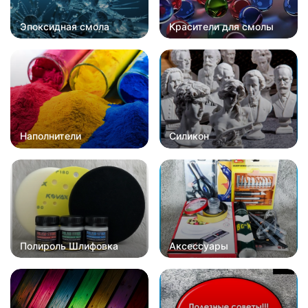
Эпоксидная смола
Красители для смолы
Наполнители
Силикон
Полироль Шлифовка
Аксессуары