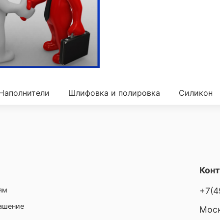
Наполнители
Шлифовка и полировка
Силикон
Кон
ям
+7(4
лашение
Моск