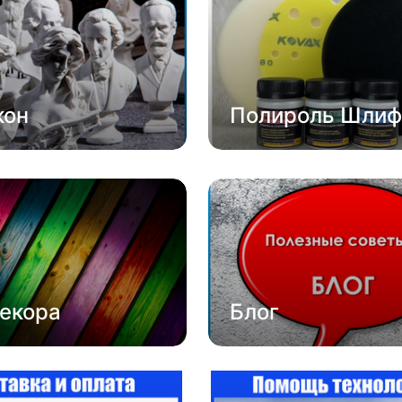
кон
Полироль Шлиф
екора
Блог