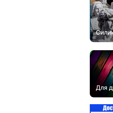
Сили
Для д