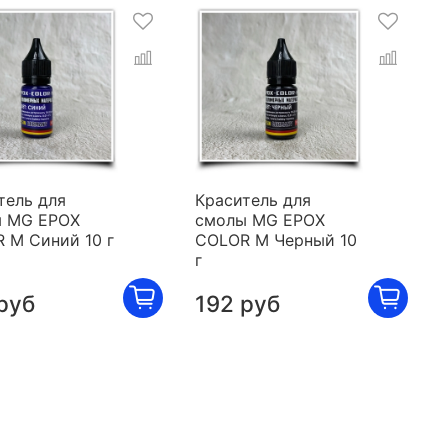
тель для
Краситель для
 MG EPOX
смолы MG EPOX
 M Синий 10 г
COLOR M Черный 10
г
руб
192 руб