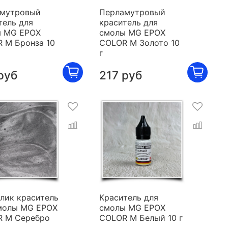
мутровый
Перламутровый
тель для
краситель для
 MG EPOX
смолы MG EPOX
 M Бронза 10
COLOR M Золото 10
г
руб
217 руб
лик краситель
Краситель для
молы MG EPOX
смолы MG EPOX
 M Серебро
COLOR M Белый 10 г