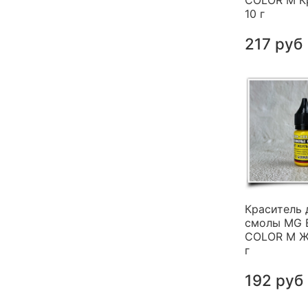
COLOR M К
10 г
217 руб
Краситель 
смолы MG 
COLOR M Ж
г
192 руб