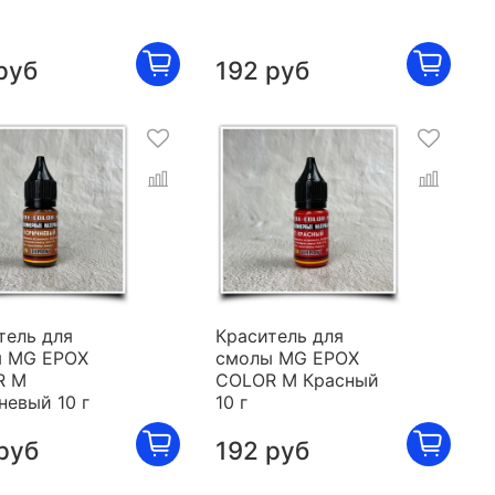
руб
192 руб
тель для
Краситель для
 MG EPOX
смолы MG EPOX
R M
COLOR M Красный
невый 10 г
10 г
руб
192 руб