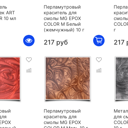
ель
Перламутровый
Перла
ек ART
краситель для
краси
R 10 мл
смолы MG EPOX
смолы
COLOR M Белый
COLOR
(жемчужный) 10 г
г
217 руб
217 
овый
Перламутровый
Метал
для
краситель для
для с
EPOX
смолы MG EPOX
COLOR