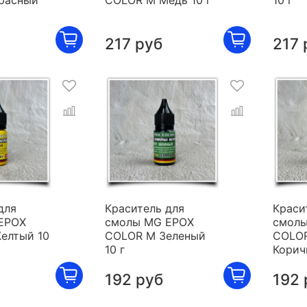
расный
COLOR M Медь 10 г
10 г
217 руб
217 
для
Краситель для
Краси
EPOX
смолы MG EPOX
смолы
елтый 10
COLOR M Зеленый
COLO
10 г
Корич
192 руб
192 