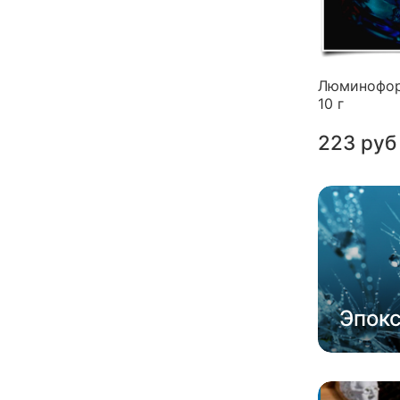
Люминофор
10 г
223 руб
Эпок