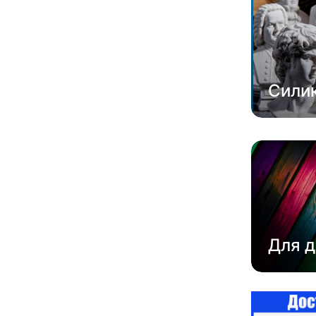
Сили
Для д