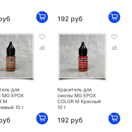
руб
192 руб
тель для
Краситель для
 MG EPOX
смолы MG EPOX
R M
COLOR M Красный
невый 10 г
10 г
руб
192 руб