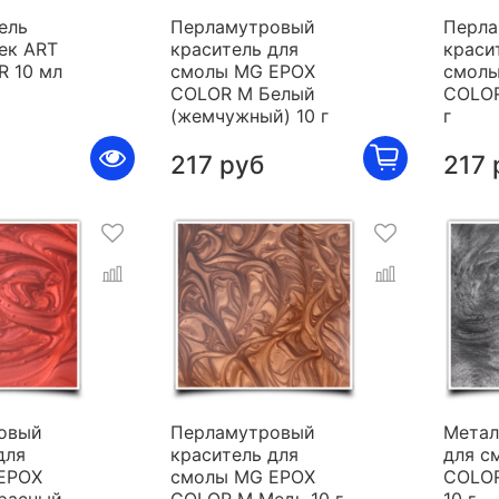
ель
Перламутровый
Перла
ек ART
краситель для
краси
R 10 мл
смолы MG EPOX
смолы
COLOR M Белый
COLOR
(жемчужный) 10 г
г
217 руб
217 
овый
Перламутровый
Метал
для
краситель для
для с
EPOX
смолы MG EPOX
COLOR