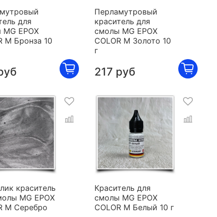
мутровый
Перламутровый
тель для
краситель для
 MG EPOX
смолы MG EPOX
 M Бронза 10
COLOR M Золото 10
г
руб
217 руб
лик краситель
Краситель для
молы MG EPOX
смолы MG EPOX
 M Серебро
COLOR M Белый 10 г