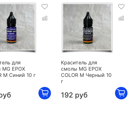
тель для
Краситель для
 MG EPOX
смолы MG EPOX
 M Синий 10 г
COLOR M Черный 10
г
руб
192 руб