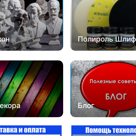
кон
Полироль Шлиф
екора
Блог