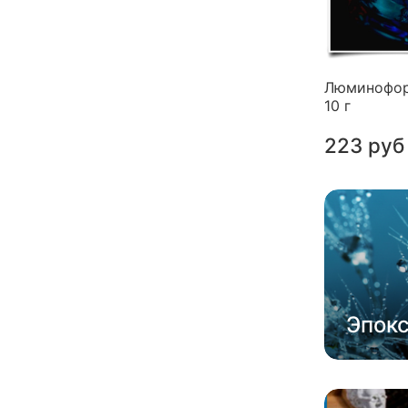
Люминофор
10 г
223 руб
Эпок