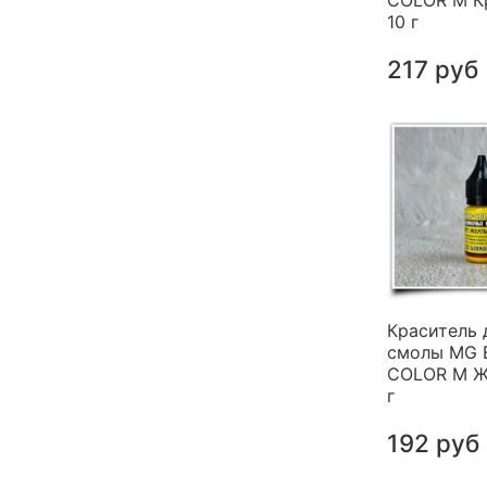
COLOR M К
10 г
217 руб
Краситель 
смолы MG 
COLOR M Ж
г
192 руб