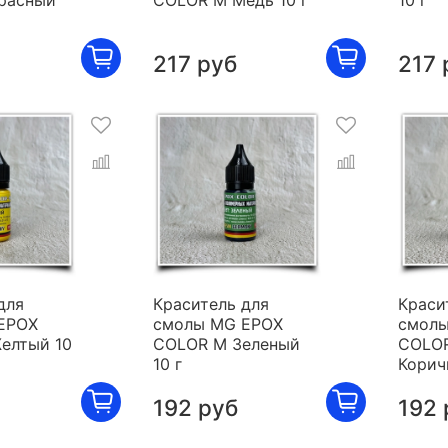
расный
COLOR M Медь 10 г
10 г
217 руб
217 
для
Краситель для
Краси
EPOX
смолы MG EPOX
смолы
елтый 10
COLOR M Зеленый
COLO
10 г
Корич
192 руб
192 