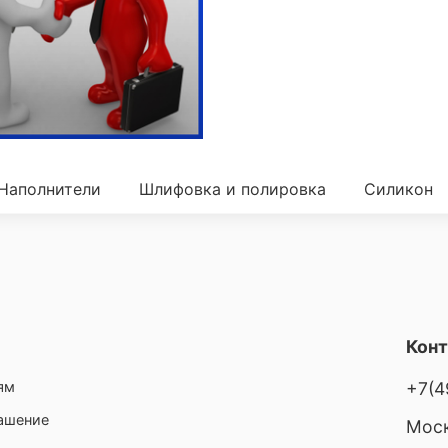
Наполнители
Шлифовка и полировка
Силикон
Кон
ям
+7(4
лашение
Моск