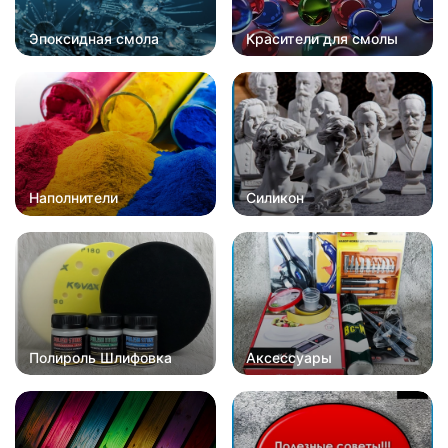
Эпоксидная смола
Красители для смолы
Наполнители
Силикон
Полироль Шлифовка
Аксессуары