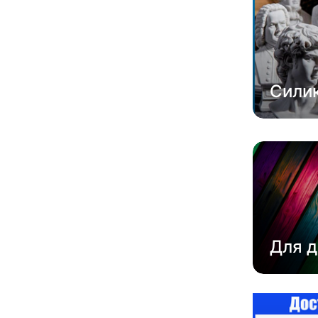
Сили
Для д