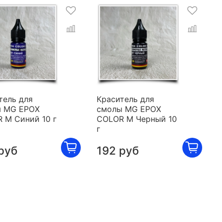
тель для
Краситель для
 MG EPOX
смолы MG EPOX
 M Синий 10 г
COLOR M Черный 10
г
руб
192 руб