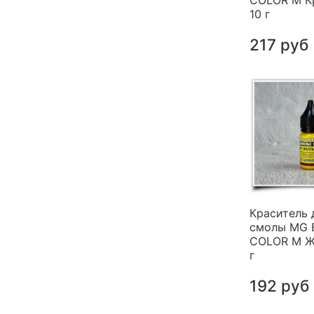
COLOR M К
10 г
217 руб
Краситель 
смолы MG 
COLOR M Ж
г
192 руб