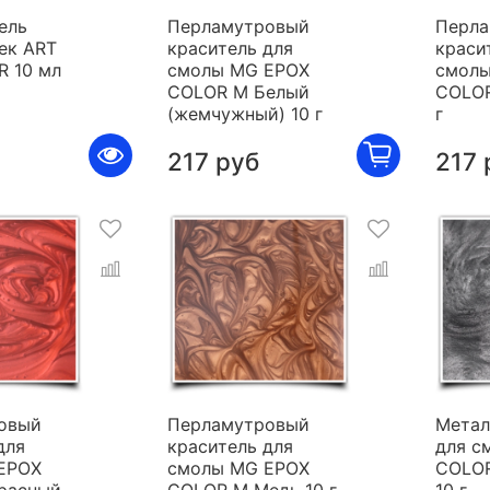
ель
Перламутровый
Перла
ек ART
краситель для
краси
R 10 мл
смолы MG EPOX
смолы
COLOR M Белый
COLOR
(жемчужный) 10 г
г
217 руб
217 
овый
Перламутровый
Метал
для
краситель для
для с
EPOX
смолы MG EPOX
COLOR