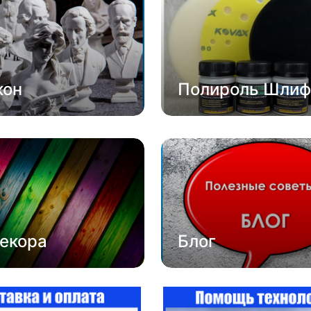
кон
Полироль Шлиф
екора
Блог