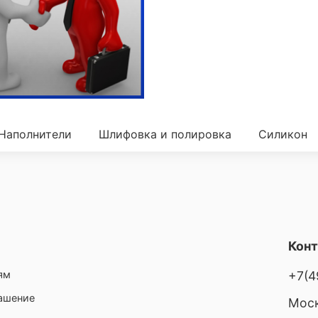
Наполнители
Шлифовка и полировка
Силикон
Кон
ям
+7(4
лашение
Моск