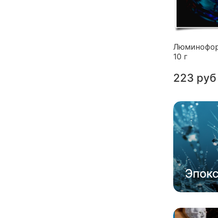
Люминофор
10 г
223 руб
Эпок