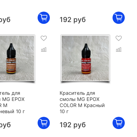
руб
192 руб
тель для
Краситель для
 MG EPOX
смолы MG EPOX
R M
COLOR M Красный
невый 10 г
10 г
руб
192 руб