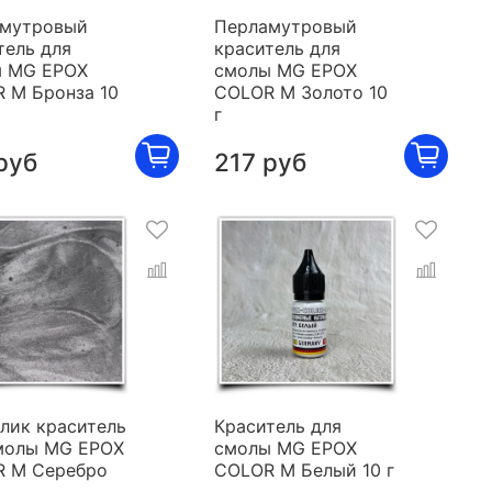
мутровый
Перламутровый
тель для
краситель для
 MG EPOX
смолы MG EPOX
 M Бронза 10
COLOR M Золото 10
г
руб
217 руб
лик краситель
Краситель для
молы MG EPOX
смолы MG EPOX
 M Серебро
COLOR M Белый 10 г