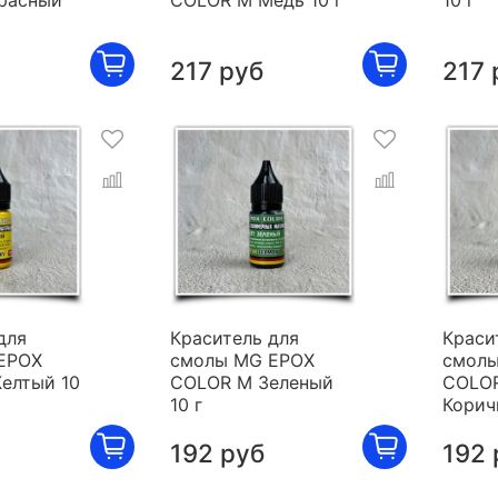
расный
COLOR M Медь 10 г
10 г
217 руб
217 
для
Краситель для
Краси
EPOX
смолы MG EPOX
смолы
елтый 10
COLOR M Зеленый
COLO
10 г
Корич
192 руб
192 