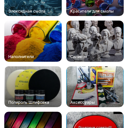
Эпоксидная смола
Красители для смолы
Наполнители
Силикон
Полироль Шлифовка
Аксессуары