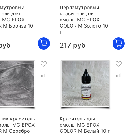
мутровый
Перламутровый
тель для
краситель для
 MG EPOX
смолы MG EPOX
 M Бронза 10
COLOR M Золото 10
г
руб
217 руб
лик краситель
Краситель для
молы MG EPOX
смолы MG EPOX
 M Серебро
COLOR M Белый 10 г