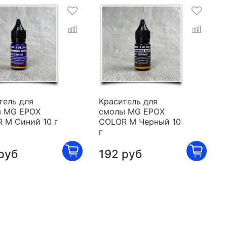
тель для
Краситель для
 MG EPOX
смолы MG EPOX
 M Синий 10 г
COLOR M Черный 10
г
руб
192 руб