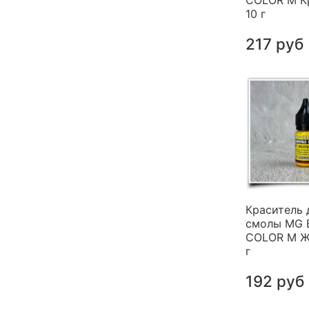
COLOR M К
10 г
217 руб
Краситель 
смолы MG 
COLOR M Ж
г
192 руб