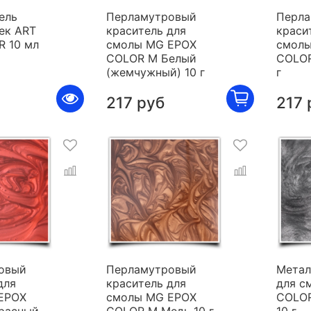
ель
Перламутровый
Перла
ек ART
краситель для
краси
R 10 мл
смолы MG EPOX
смолы
COLOR M Белый
COLOR
(жемчужный) 10 г
г
217 руб
217 
овый
Перламутровый
Метал
для
краситель для
для с
EPOX
смолы MG EPOX
COLOR