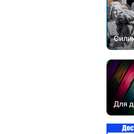
Сили
Для д