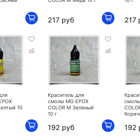
расный
COLOR M Медь 10 г
10 г
217 руб
217 
для
Краситель для
Краси
EPOX
смолы MG EPOX
смолы
елтый 10
COLOR M Зеленый
COLO
10 г
Корич
192 руб
192 