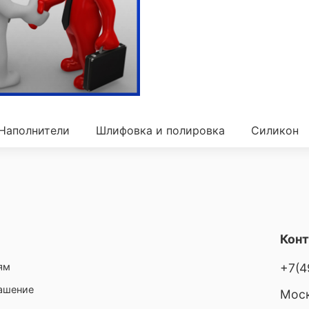
Наполнители
Шлифовка и полировка
Силикон
Кон
ям
+7(4
лашение
Моск