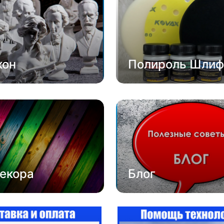
кон
Полироль Шлиф
екора
Блог