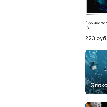
Люминофор
10 г
223 руб
Эпок