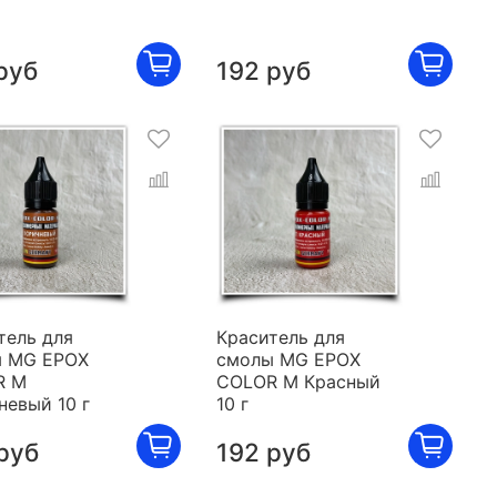
руб
192 руб
тель для
Краситель для
 MG EPOX
смолы MG EPOX
R M
COLOR M Красный
невый 10 г
10 г
руб
192 руб