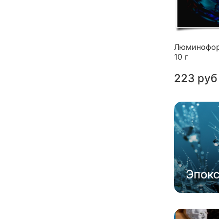
Люминофор
10 г
223 руб
Эпок