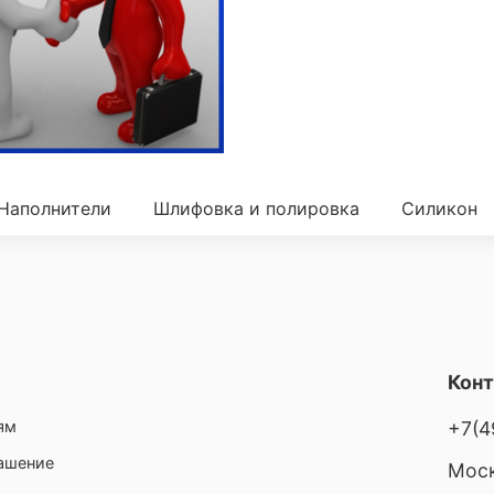
Наполнители
Шлифовка и полировка
Силикон
Кон
ям
+7(4
лашение
Моск