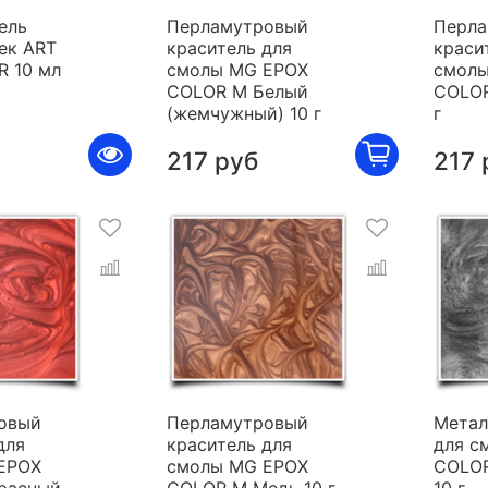
ель
Перламутровый
Перла
ек ART
краситель для
краси
R 10 мл
смолы MG EPOX
смолы
COLOR M Белый
COLOR
(жемчужный) 10 г
г
217 руб
217 
овый
Перламутровый
Метал
для
краситель для
для с
EPOX
смолы MG EPOX
COLOR