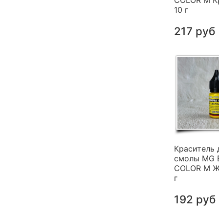
COLOR M К
10 г
217 руб
Краситель 
смолы MG 
COLOR M Ж
г
192 руб