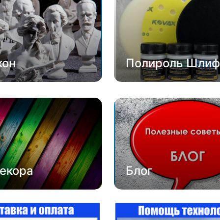
кон
Полироль Шлиф
екора
Блог