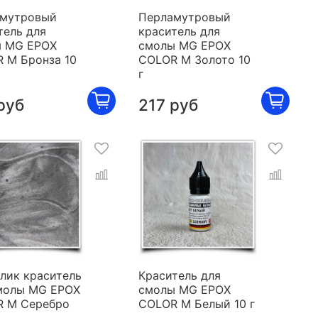
мутровый
Перламутровый
тель для
краситель для
 MG EPOX
смолы MG EPOX
 M Бронза 10
COLOR M Золото 10
г
руб
217 руб
лик краситель
Краситель для
молы MG EPOX
смолы MG EPOX
 M Серебро
COLOR M Белый 10 г