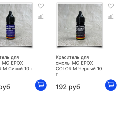
тель для
Краситель для
 MG EPOX
смолы MG EPOX
 M Синий 10 г
COLOR M Черный 10
г
руб
192 руб