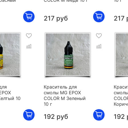
расный
COLOR M Медь 10 г
10 г
217 руб
217 
для
Краситель для
Краси
EPOX
смолы MG EPOX
смолы
елтый 10
COLOR M Зеленый
COLO
10 г
Корич
192 руб
192 