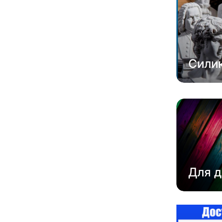
Сили
Для д