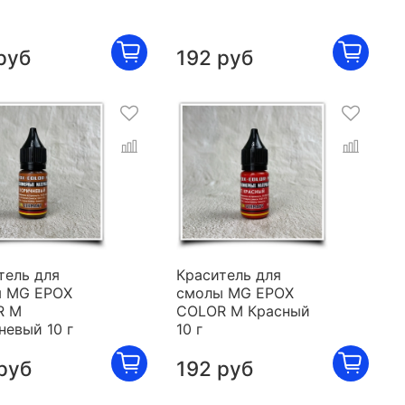
руб
192 руб
тель для
Краситель для
 MG EPOX
смолы MG EPOX
R M
COLOR M Красный
невый 10 г
10 г
руб
192 руб