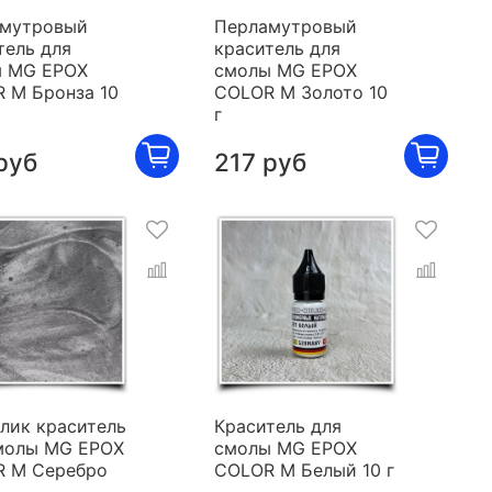
мутровый
Перламутровый
тель для
краситель для
 MG EPOX
смолы MG EPOX
 M Бронза 10
COLOR M Золото 10
г
руб
217 руб
лик краситель
Краситель для
молы MG EPOX
смолы MG EPOX
 M Серебро
COLOR M Белый 10 г