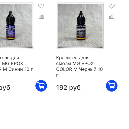
тель для
Краситель для
 MG EPOX
смолы MG EPOX
 M Синий 10 г
COLOR M Черный 10
г
руб
192 руб