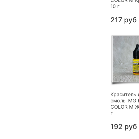
COLOR M К
10 г
217 руб
Краситель 
смолы MG 
COLOR M Ж
г
192 руб