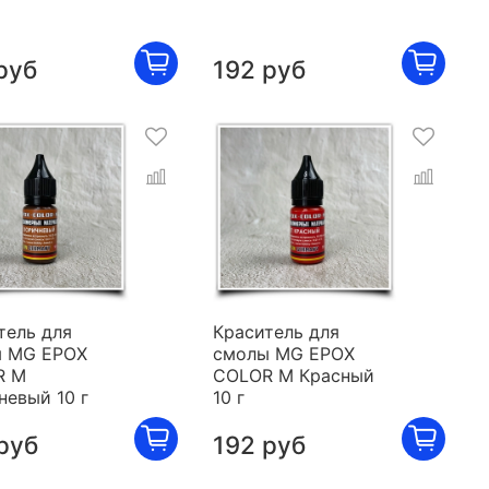
руб
192 руб
тель для
Краситель для
 MG EPOX
смолы MG EPOX
R M
COLOR M Красный
невый 10 г
10 г
руб
192 руб