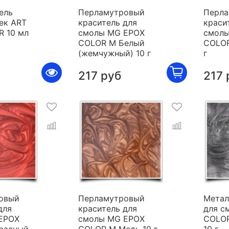
ель
Перламутровый
Перла
ек ART
краситель для
краси
R 10 мл
смолы MG EPOX
смолы
COLOR M Белый
COLOR
(жемчужный) 10 г
г
217 руб
217 
овый
Перламутровый
Метал
для
краситель для
для с
EPOX
смолы MG EPOX
COLOR