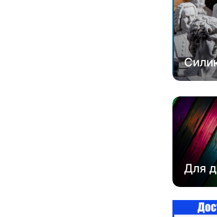
Сили
Для д