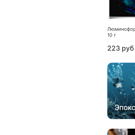
Люминофор
10 г
223 руб
Эпок