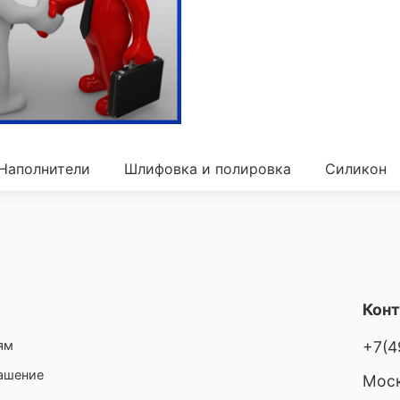
Наполнители
Шлифовка и полировка
Силикон
Кон
ям
+7(4
лашение
Моск