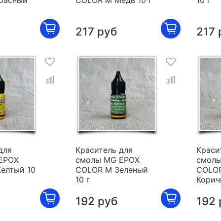
расный
COLOR M Медь 10 г
10 г
217 руб
217 
для
Краситель для
Краси
EPOX
смолы MG EPOX
смолы
елтый 10
COLOR M Зеленый
COLO
10 г
Корич
192 руб
192 