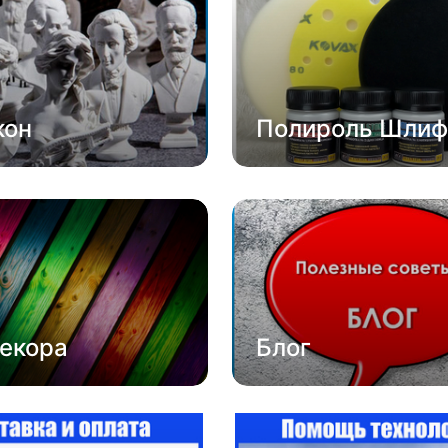
кон
Полироль Шлиф
екора
Блог