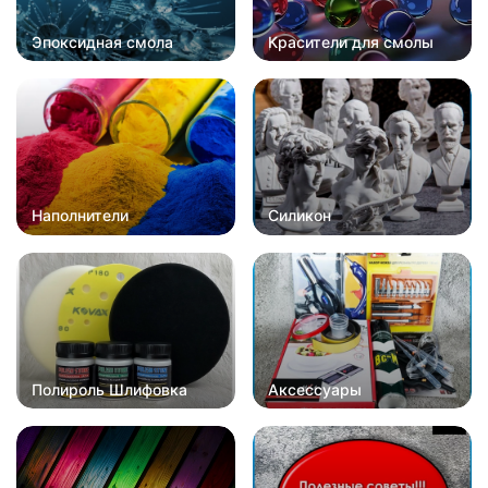
Эпоксидная смола
Красители для смолы
Наполнители
Силикон
Полироль Шлифовка
Аксессуары