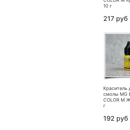
COLOR M К
10 г
217 руб
Краситель 
смолы MG 
COLOR M Ж
г
192 руб