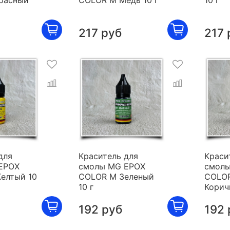
расный
COLOR M Медь 10 г
10 г
217 руб
217 
для
Краситель для
Краси
EPOX
смолы MG EPOX
смолы
елтый 10
COLOR M Зеленый
COLO
10 г
Корич
192 руб
192 