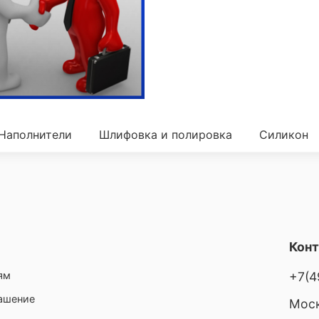
Наполнители
Шлифовка и полировка
Силикон
Кон
ям
+7(4
лашение
Моск