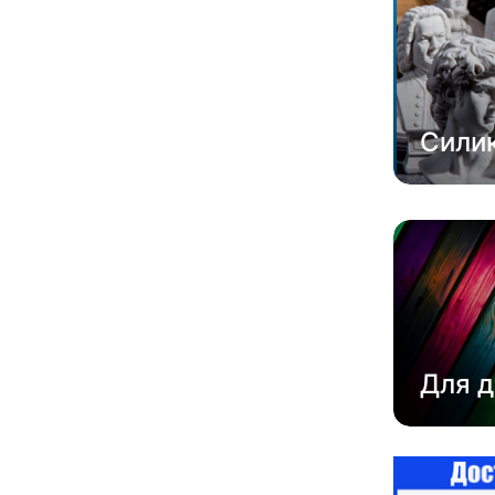
Сили
Для д