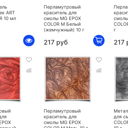
ель
Перламутровый
Перла
ек ART
краситель для
краси
R 10 мл
смолы MG EPOX
смолы
COLOR M Белый
COLOR
(жемчужный) 10 г
г
217 руб
217 
овый
Перламутровый
Метал
для
краситель для
для с
EPOX
смолы MG EPOX
COLOR