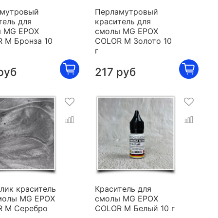
мутровый
Перламутровый
тель для
краситель для
 MG EPOX
смолы MG EPOX
 M Бронза 10
COLOR M Золото 10
г
руб
217 руб
лик краситель
Краситель для
молы MG EPOX
смолы MG EPOX
 M Серебро
COLOR M Белый 10 г