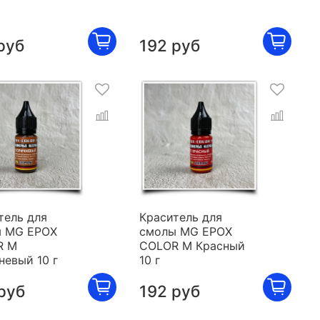
руб
192 руб
тель для
Краситель для
 MG EPOX
смолы MG EPOX
R M
COLOR M Красный
невый 10 г
10 г
руб
192 руб