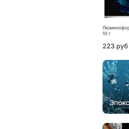
Люминофор
10 г
223 руб
Эпок