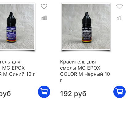
тель для
Краситель для
 MG EPOX
смолы MG EPOX
 M Синий 10 г
COLOR M Черный 10
г
руб
192 руб