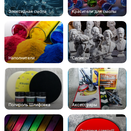
Эпоксидная смола
Красители для смолы
Наполнители
Силикон
Полироль Шлифовка
Аксессуары