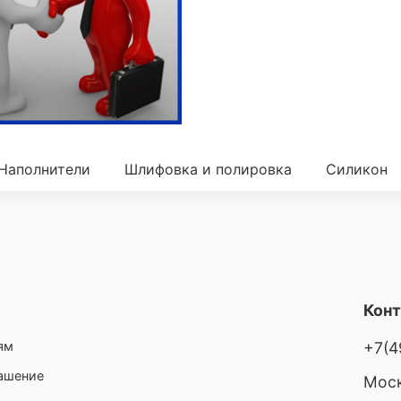
Наполнители
Шлифовка и полировка
Силикон
Кон
ям
+7(4
лашение
Моск