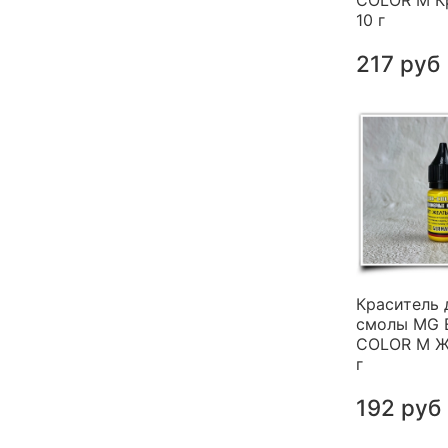
COLOR M К
10 г
217 руб
Краситель 
смолы MG 
COLOR M Ж
г
192 руб