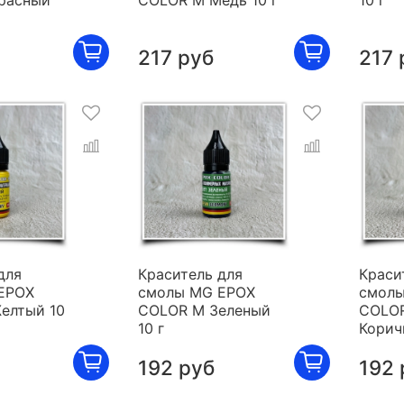
расный
COLOR M Медь 10 г
10 г
217 руб
217 
для
Краситель для
Краси
EPOX
смолы MG EPOX
смолы
елтый 10
COLOR M Зеленый
COLO
10 г
Корич
192 руб
192 