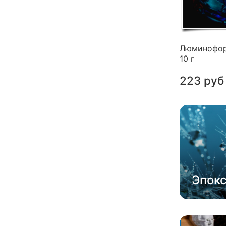
Люминофор
10 г
223 руб
Эпок