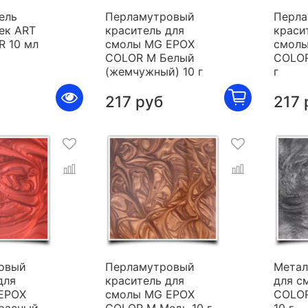
ель
Перламутровый
Перла
ек ART
краситель для
краси
R 10 мл
смолы MG EPOX
смолы
COLOR M Белый
COLOR
(жемчужный) 10 г
г
217 руб
217 
овый
Перламутровый
Метал
для
краситель для
для с
EPOX
смолы MG EPOX
COLOR