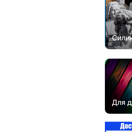
Сили
Для д