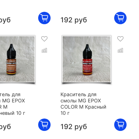
руб
192 руб
тель для
Краситель для
 MG EPOX
смолы MG EPOX
R M
COLOR M Красный
невый 10 г
10 г
руб
192 руб