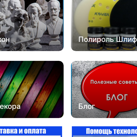
кон
Полироль Шлиф
екора
Блог