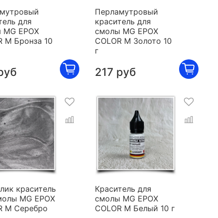
мутровый
Перламутровый
тель для
краситель для
 MG EPOX
смолы MG EPOX
 M Бронза 10
COLOR M Золото 10
г
руб
217 руб
лик краситель
Краситель для
молы MG EPOX
смолы MG EPOX
 M Серебро
COLOR M Белый 10 г