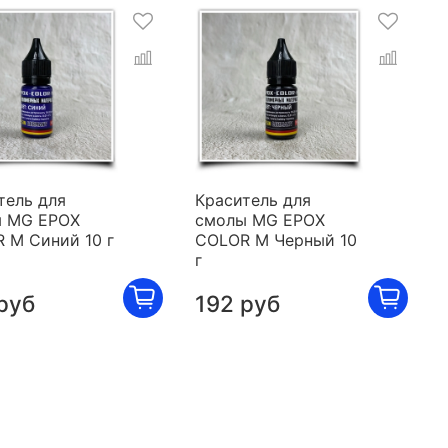
тель для
Краситель для
 MG EPOX
смолы MG EPOX
 M Синий 10 г
COLOR M Черный 10
г
руб
192 руб