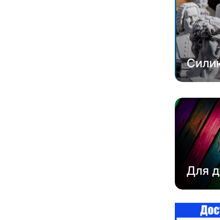
Сили
Для д