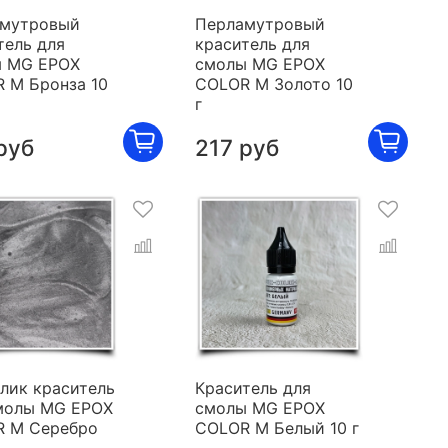
мутровый
Перламутровый
тель для
краситель для
 MG EPOX
смолы MG EPOX
 M Бронза 10
COLOR M Золото 10
г
руб
217 руб
лик краситель
Краситель для
молы MG EPOX
смолы MG EPOX
 M Серебро
COLOR M Белый 10 г