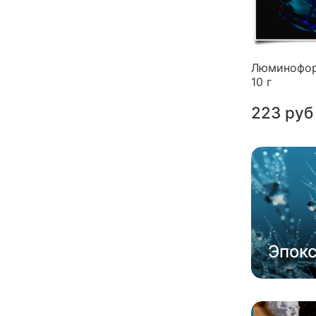
Люминофор
10 г
223 руб
Эпок