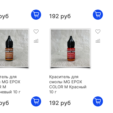
руб
192 руб
тель для
Краситель для
 MG EPOX
смолы MG EPOX
R M
COLOR M Красный
невый 10 г
10 г
руб
192 руб