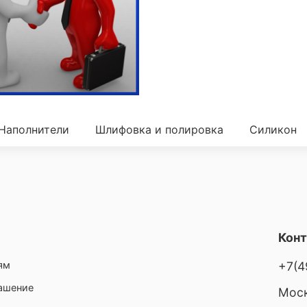
Наполнители
Шлифовка и полировка
Силикон
Кон
ям
+7(4
лашение
Моск