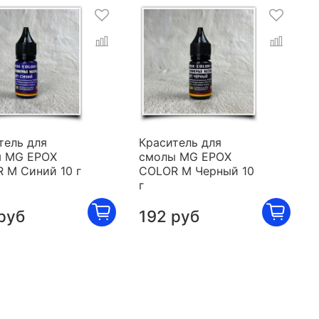
тель для
Краситель для
 MG EPOX
смолы MG EPOX
 M Синий 10 г
COLOR M Черный 10
г
руб
192 руб