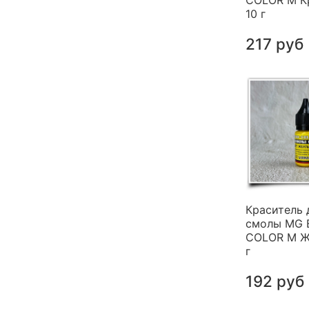
COLOR M К
10 г
217 руб
Краситель 
смолы MG 
COLOR M Ж
г
192 руб