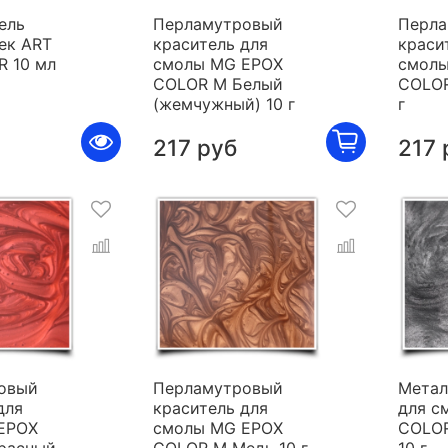
ель
Перламутровый
Перла
ек ART
краситель для
краси
R 10 мл
смолы MG EPOX
смолы
COLOR M Белый
COLOR
(жемчужный) 10 г
г
217 руб
217 
овый
Перламутровый
Метал
для
краситель для
для с
EPOX
смолы MG EPOX
COLOR