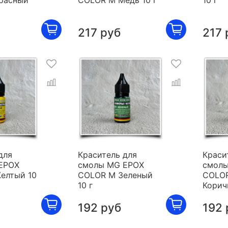
расный
COLOR M Медь 10 г
10 г
217 руб
217 
для
Краситель для
Краси
EPOX
смолы MG EPOX
смолы
елтый 10
COLOR M Зеленый
COLO
10 г
Корич
192 руб
192 