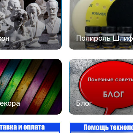
кон
Полироль Шлиф
екора
Блог