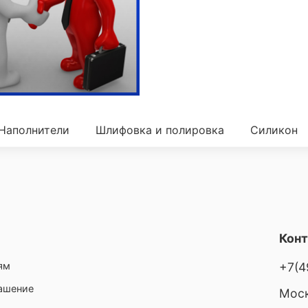
Наполнители
Шлифовка и полировка
Силикон
Кон
ям
+7(4
лашение
Моск