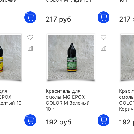
расный
COLOR M Медь 10 г
10 г
217 руб
217 
для
Краситель для
Краси
EPOX
смолы MG EPOX
смолы
елтый 10
COLOR M Зеленый
COLO
10 г
Корич
192 руб
192 