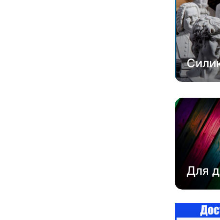
Сили
Для д