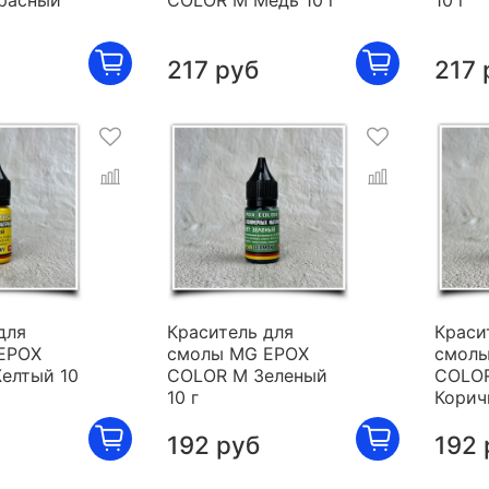
расный
COLOR M Медь 10 г
10 г
217 руб
217 
для
Краситель для
Краси
EPOX
смолы MG EPOX
смолы
елтый 10
COLOR M Зеленый
COLO
10 г
Корич
192 руб
192 