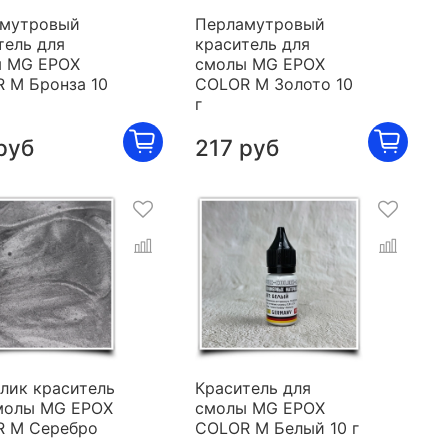
мутровый
Перламутровый
тель для
краситель для
 MG EPOX
смолы MG EPOX
 M Бронза 10
COLOR M Золото 10
г
руб
217 руб
лик краситель
Краситель для
молы MG EPOX
смолы MG EPOX
 M Серебро
COLOR M Белый 10 г