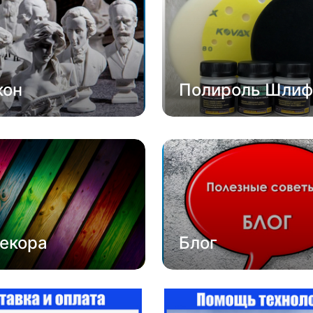
кон
Полироль Шлиф
екора
Блог