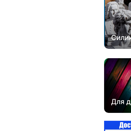
Сили
Для д