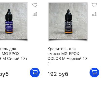
тель для
Краситель для
 MG EPOX
смолы MG EPOX
 M Синий 10 г
COLOR M Черный 10
г
руб
192 руб