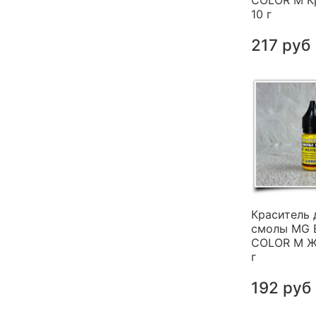
COLOR M К
10 г
217 руб
Краситель 
смолы MG 
COLOR M Ж
г
192 руб