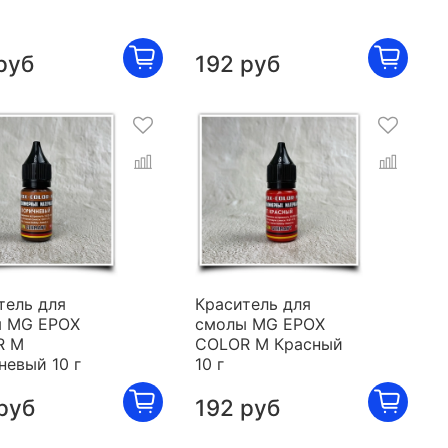
руб
192 руб
тель для
Краситель для
 MG EPOX
смолы MG EPOX
R M
COLOR M Красный
невый 10 г
10 г
руб
192 руб