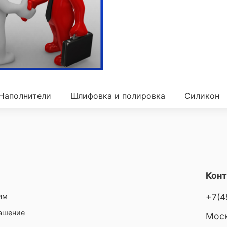
Наполнители
Шлифовка и полировка
Силикон
Кон
ям
+7(4
лашение
Моск