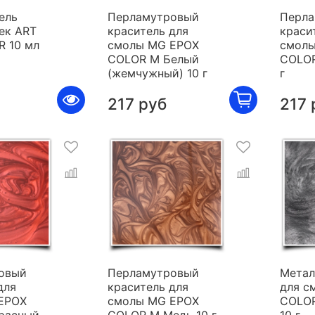
ель
Перламутровый
Перла
ек ART
краситель для
краси
R 10 мл
смолы MG EPOX
смолы
COLOR M Белый
COLOR
(жемчужный) 10 г
г
217 руб
217 
овый
Перламутровый
Метал
для
краситель для
для с
EPOX
смолы MG EPOX
COLOR