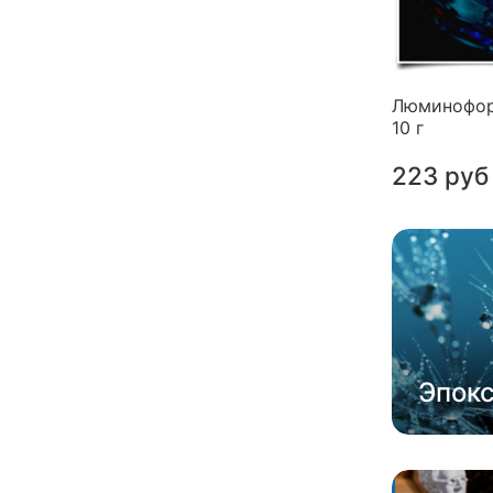
Люминофор
10 г
223 руб
Эпок