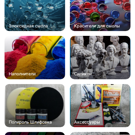
Эпоксидная смола
Красители для смолы
Наполнители
Силикон
Полироль Шлифовка
Аксессуары