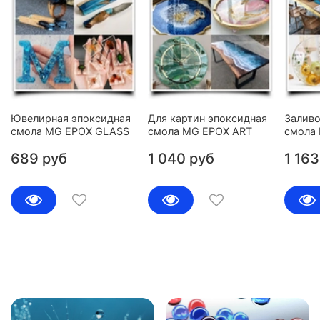
Ювелирная эпоксидная
Для картин эпоксидная
Заливо
смола MG EPOX GLASS
смола MG EPOX ART
смола
689 руб
1 040 руб
1 163