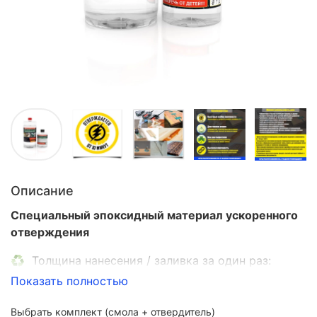
Описание
Специальный эпоксидный материал ускоренного
отверждения
♻️ Толщина нанесения / заливка за один раз:
индивидуально
Показать полностью
⌛ Время отверждения: от 10 минут
Выбрать комплект (смола + отвердитель)