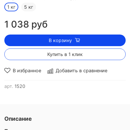
1 кг
5 кг
✅
В разделе
аксессуары
много полезного
1 038 руб
В корзину
Купить в 1 клик
В избранное
Добавить в сравнение
арт.
1520
Описание