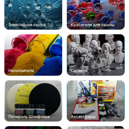
Эпоксидная смола
Красители для смолы
Наполнители
Силикон
Полироль Шлифовка
Аксессуары