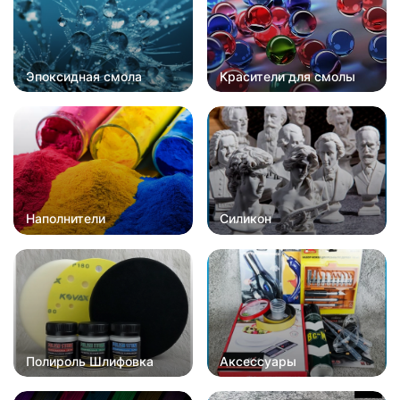
Эпоксидная смола
Красители для смолы
Наполнители
Силикон
Полироль Шлифовка
Аксессуары