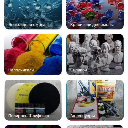
Эпоксидная смола
Красители для смолы
Наполнители
Силикон
Полироль Шлифовка
Аксессуары