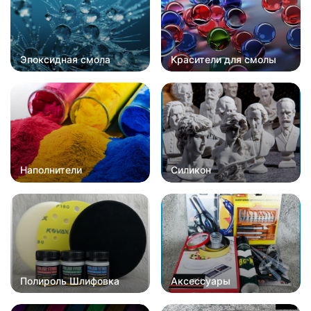
Эпоксидная смола
Красители для смолы
Наполнители
Силикон
Полироль Шлифовка
Аксессуары