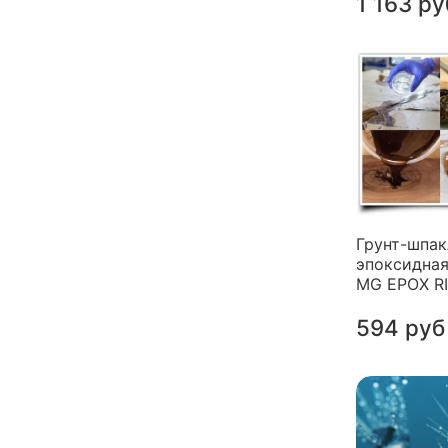
1 163 ру
Грунт-шпак
эпоксидная
MG EPOX R
594 руб