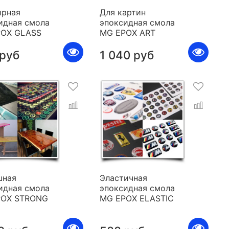
рная
Для картин
идная смола
эпоксидная смола
POX GLASS
MG EPOX ART
 руб
1 040 руб
шная
Эластичная
идная смола
эпоксидная смола
POX STRONG
MG EPOX ELASTIC