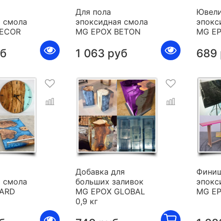
Для пола
Ювели
 смола
эпоксидная смола
эпокс
DECOR
MG EPOX BETON
MG E
уб
1 063 руб
689
я
Добавка для
Фини
 смола
больших заливок
эпокс
HARD
MG EPOX GLOBAL
MG E
0,9 кг