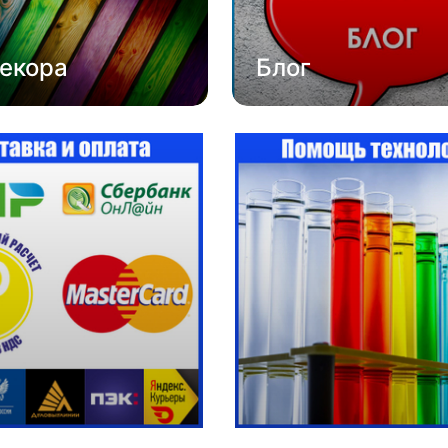
екора
Блог