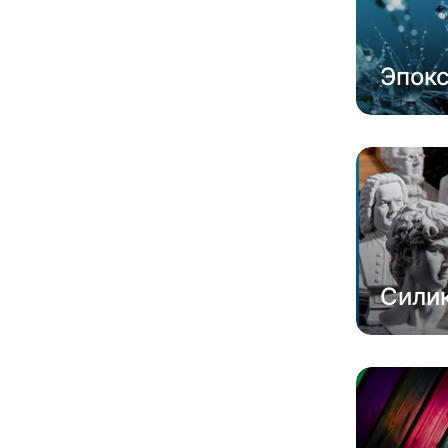
Эпок
Сили