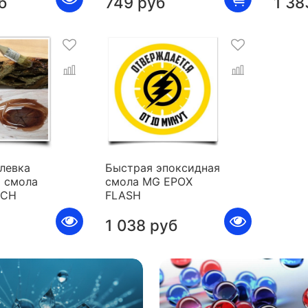
б
749 руб
1 38
левка
Быстрая эпоксидная
 смола
смола MG EPOX
ICH
FLASH
1 038 руб