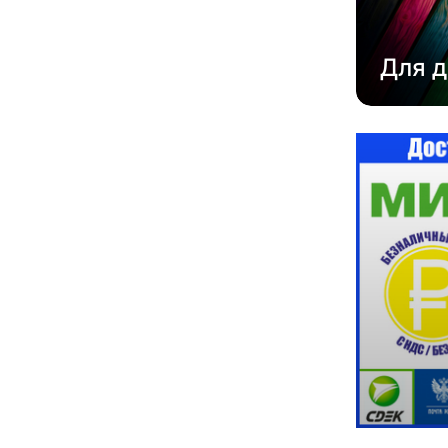
Для д