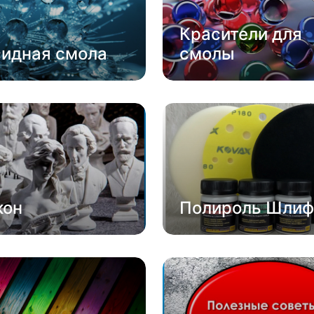
Красители для
сидная смола
смолы
кон
Полироль Шлиф