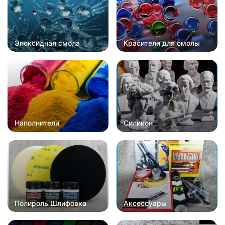
Эпоксидная смола
Красители для смолы
Наполнители
Силикон
Полироль Шлифовка
Аксессуары