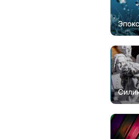
Эпок
Сили