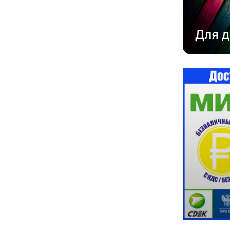
Для д