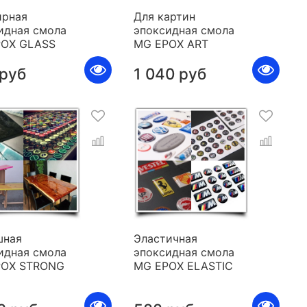
рная
Для картин
идная смола
эпоксидная смола
POX GLASS
MG EPOX ART
 руб
1 040 руб
шная
Эластичная
идная смола
эпоксидная смола
POX STRONG
MG EPOX ELASTIC