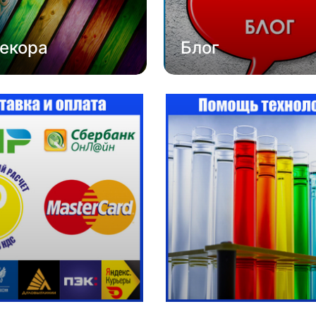
екора
Блог