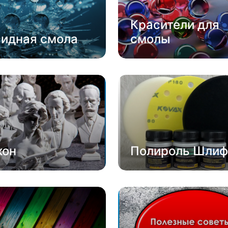
Красители для
сидная смола
смолы
кон
Полироль Шлиф