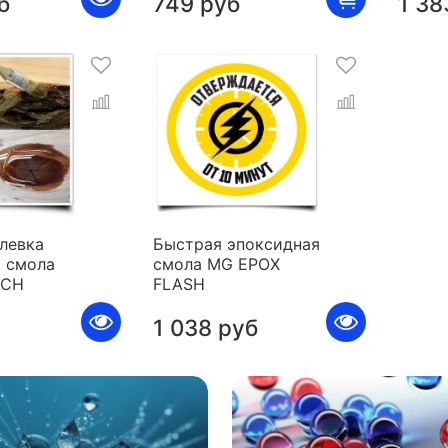
б
749 руб
1 38
левка
Быстрая эпоксидная
 смола
смола MG EPOX
ICH
FLASH
1 038 руб