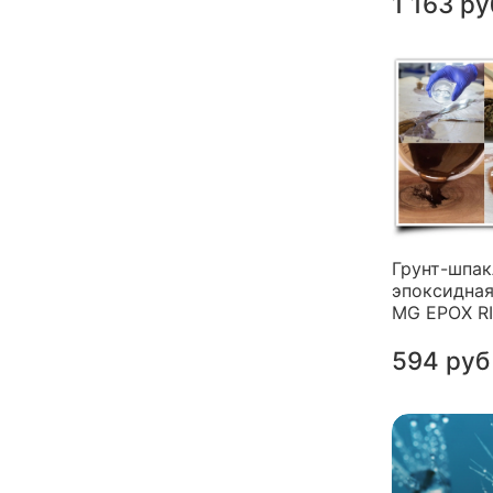
1 163 ру
Грунт-шпак
эпоксидная
MG EPOX R
594 руб