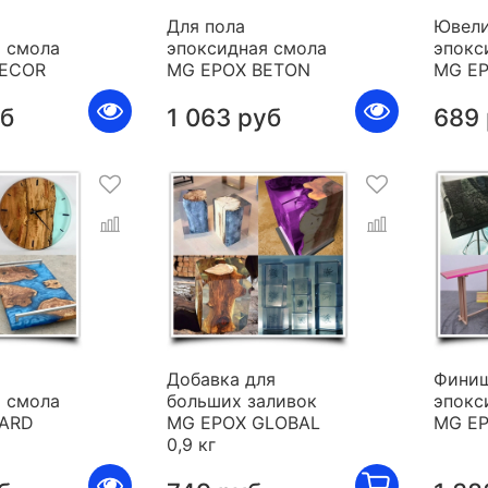
Для пола
Ювели
 смола
эпоксидная смола
эпокс
DECOR
MG EPOX BETON
MG E
уб
1 063 руб
689
я
Добавка для
Фини
 смола
больших заливок
эпокс
HARD
MG EPOX GLOBAL
MG E
0,9 кг