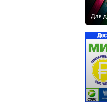
Для д