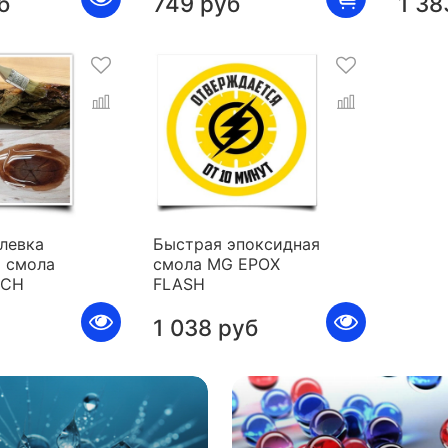
б
749 руб
1 38
левка
Быстрая эпоксидная
 смола
смола MG EPOX
ICH
FLASH
1 038 руб