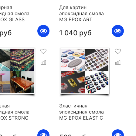
рная
Для картин
идная смола
эпоксидная смола
POX GLASS
MG EPOX ART
 руб
1 040 руб
шная
Эластичная
идная смола
эпоксидная смола
POX STRONG
MG EPOX ELASTIC