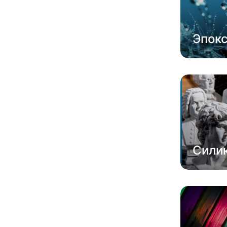
Эпок
Сили