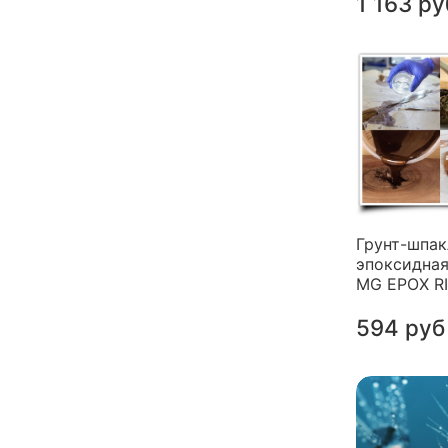
1 163 ру
Грунт-шпак
эпоксидная
MG EPOX R
594 руб