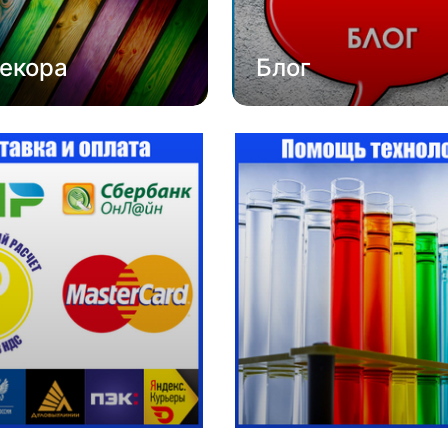
екора
Блог