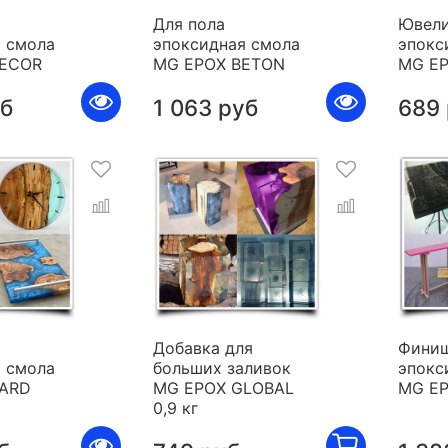
Для пола
Ювели
 смола
эпоксидная смола
эпокс
DECOR
MG EPOX BETON
MG E
уб
1 063 руб
689
я
Добавка для
Фини
 смола
больших заливок
эпокс
HARD
MG EPOX GLOBAL
MG E
0,9 кг