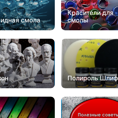
Красители для
сидная смола
смолы
кон
Полироль Шлиф