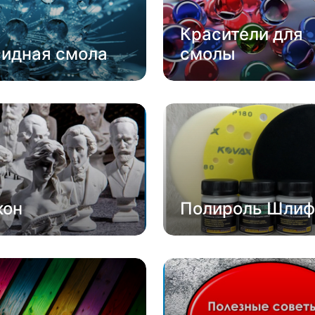
Красители для
сидная смола
смолы
кон
Полироль Шлиф