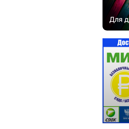
Для д