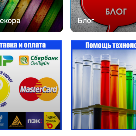
екора
Блог