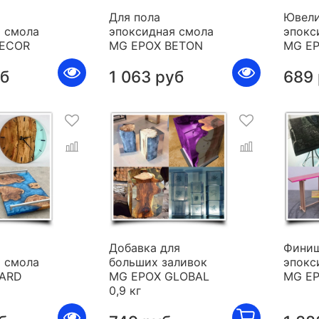
Для пола
Ювели
 смола
эпоксидная смола
эпокс
DECOR
MG EPOX BETON
MG E
уб
1 063 руб
689
я
Добавка для
Фини
 смола
больших заливок
эпокс
HARD
MG EPOX GLOBAL
MG E
0,9 кг