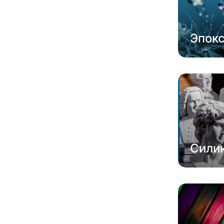
Эпок
Сили