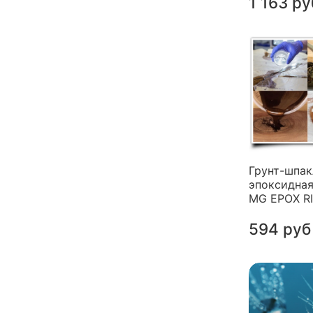
1 163 ру
Грунт-шпак
эпоксидная
MG EPOX R
594 руб