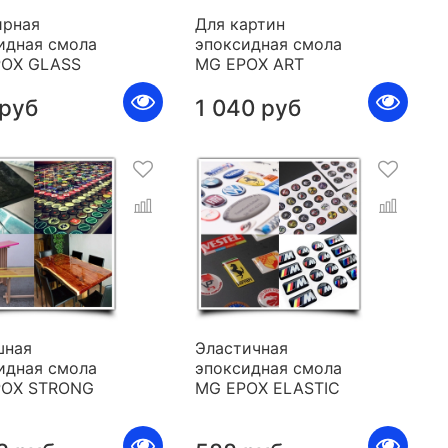
рная
Для картин
идная смола
эпоксидная смола
POX GLASS
MG EPOX ART
 руб
1 040 руб
шная
Эластичная
идная смола
эпоксидная смола
POX STRONG
MG EPOX ELASTIC