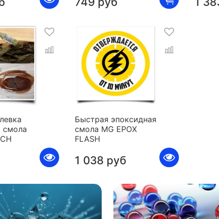
б
749 руб
1 38
левка
Быстрая эпоксидная
 смола
смола MG EPOX
ICH
FLASH
1 038 руб