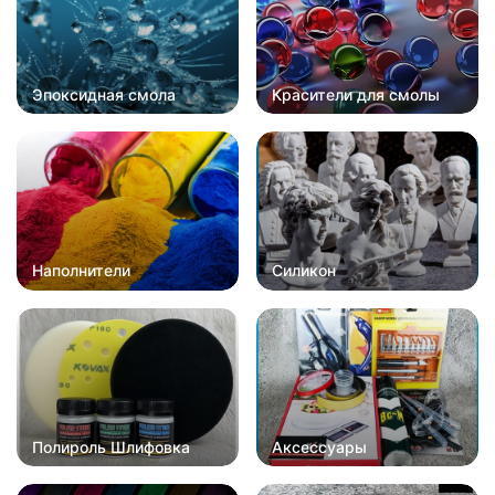
Эпоксидная смола
Красители для смолы
Наполнители
Силикон
Полироль Шлифовка
Аксессуары