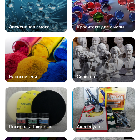
Эпоксидная смола
Красители для смолы
Наполнители
Силикон
Полироль Шлифовка
Аксессуары