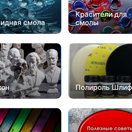
Красители для
сидная смола
смолы
кон
Полироль Шлиф