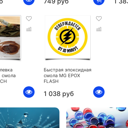
б
749 руб
1 38
левка
Быстрая эпоксидная
 смола
смола MG EPOX
ICH
FLASH
1 038 руб