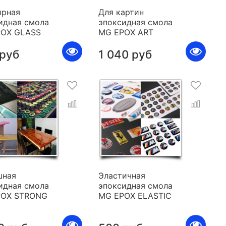
рная
Для картин
идная смола
эпоксидная смола
POX GLASS
MG EPOX ART
 руб
1 040 руб
шная
Эластичная
идная смола
эпоксидная смола
POX STRONG
MG EPOX ELASTIC