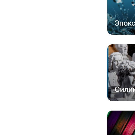
Эпок
Сили