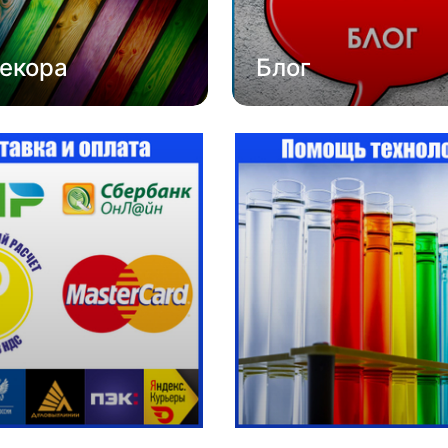
екора
Блог