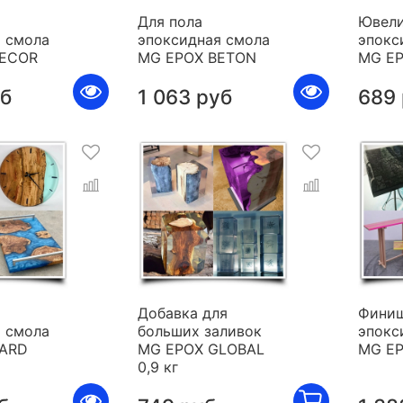
Для пола
Ювели
 смола
эпоксидная смола
эпокс
DECOR
MG EPOX BETON
MG E
уб
1 063 руб
689
я
Добавка для
Фини
 смола
больших заливок
эпокс
HARD
MG EPOX GLOBAL
MG E
0,9 кг