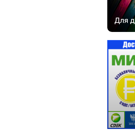
Для д