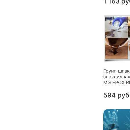
1 163 ру
Грунт-шпак
эпоксидная
MG EPOX R
594 руб