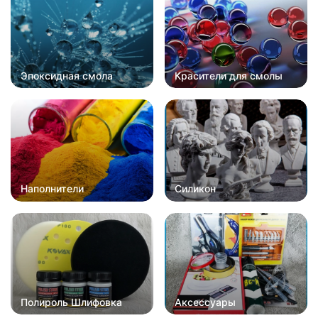
Эпоксидная смола
Красители для смолы
Наполнители
Силикон
Полироль Шлифовка
Аксессуары