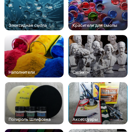
Эпоксидная смола
Красители для смолы
Наполнители
Силикон
Полироль Шлифовка
Аксессуары