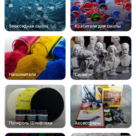
Эпоксидная смола
Красители для смолы
Наполнители
Силикон
Полироль Шлифовка
Аксессуары