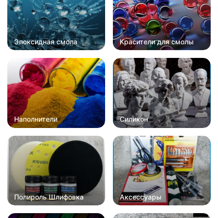
Эпоксидная смола
Красители для смолы
Наполнители
Силикон
Полироль Шлифовка
Аксессуары