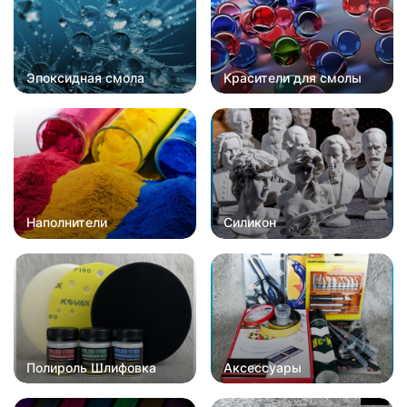
Эпоксидная смола
Красители для смолы
Наполнители
Силикон
Полироль Шлифовка
Аксессуары