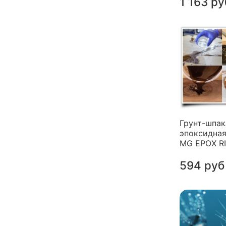
1 163 ру
Грунт-шпак
эпоксидная
MG EPOX R
594 руб