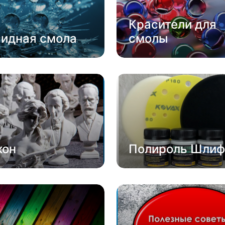
Красители для
сидная смола
смолы
кон
Полироль Шлиф