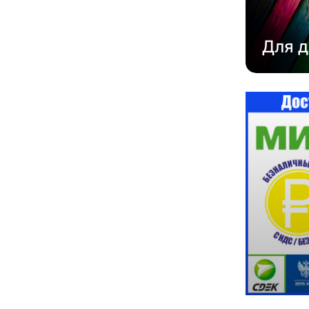
Для д