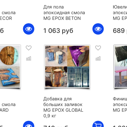
Для пола
Ювели
 смола
эпоксидная смола
эпокс
DECOR
MG EPOX BETON
MG E
уб
1 063 руб
689
я
Добавка для
Фини
 смола
больших заливок
эпокс
HARD
MG EPOX GLOBAL
MG E
0,9 кг