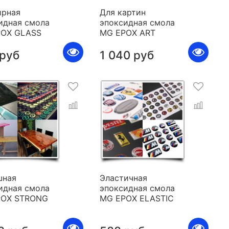
рная
Для картин
идная смола
эпоксидная смола
POX GLASS
MG EPOX ART
 руб
1 040 руб
шная
Эластичная
идная смола
эпоксидная смола
POX STRONG
MG EPOX ELASTIC