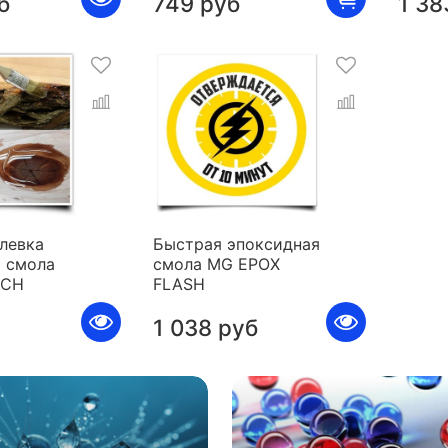
б
749 руб
1 38
левка
Быстрая эпоксидная
 смола
смола MG EPOX
ICH
FLASH
1 038 руб