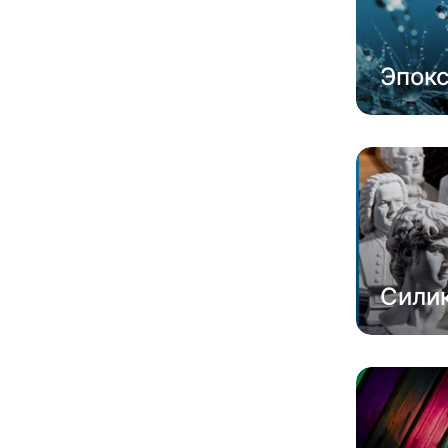
Эпок
Сили