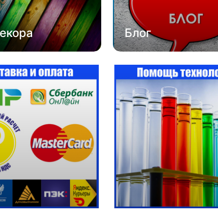
екора
Блог