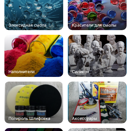
Эпоксидная смола
Красители для смолы
Наполнители
Силикон
Полироль Шлифовка
Аксессуары