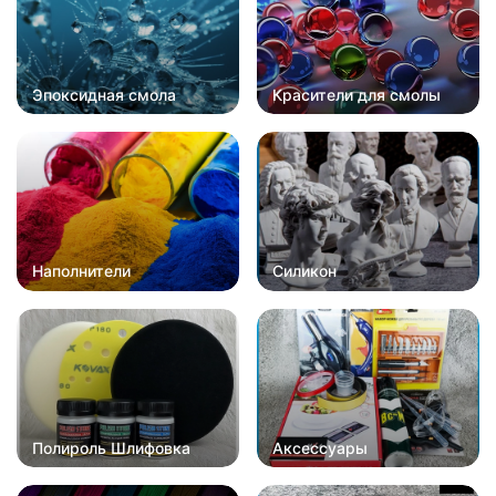
Эпоксидная смола
Красители для смолы
Наполнители
Силикон
Полироль Шлифовка
Аксессуары