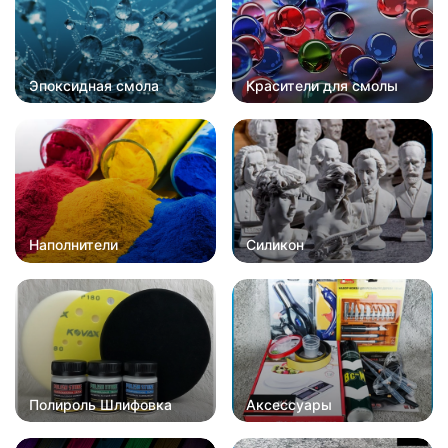
Эпоксидная смола
Красители для смолы
Наполнители
Силикон
Полироль Шлифовка
Аксессуары