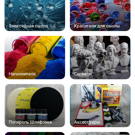
Эпоксидная смола
Красители для смолы
Наполнители
Силикон
Полироль Шлифовка
Аксессуары