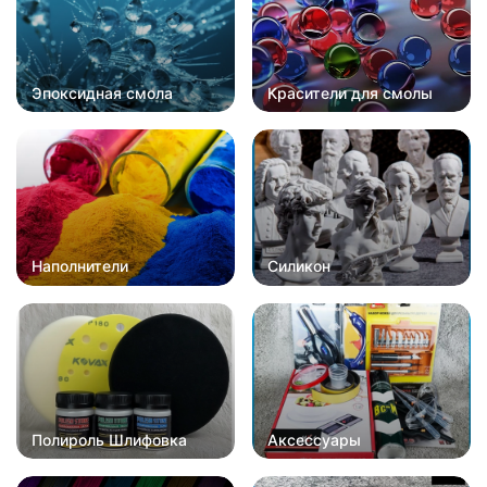
Эпоксидная смола
Красители для смолы
Наполнители
Силикон
Полироль Шлифовка
Аксессуары