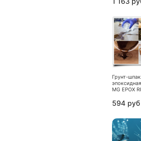
1 163 ру
Грунт-шпак
эпоксидная
MG EPOX R
594 руб