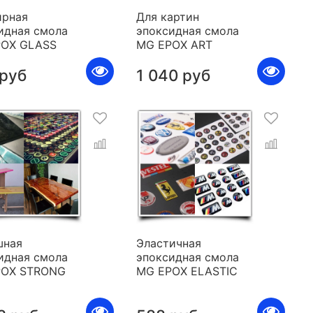
рная
Для картин
идная смола
эпоксидная смола
POX GLASS
MG EPOX ART
 руб
1 040 руб
шная
Эластичная
идная смола
эпоксидная смола
POX STRONG
MG EPOX ELASTIC