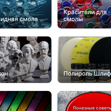
Красители для
сидная смола
смолы
кон
Полироль Шлиф