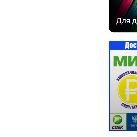
Для д