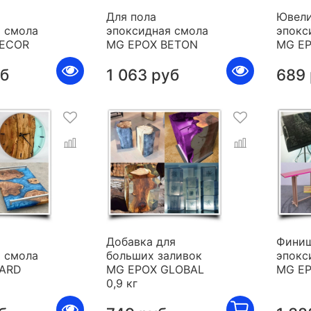
Для пола
Ювели
 смола
эпоксидная смола
эпокс
DECOR
MG EPOX BETON
MG E
уб
1 063 руб
689
я
Добавка для
Фини
 смола
больших заливок
эпокс
HARD
MG EPOX GLOBAL
MG E
0,9 кг