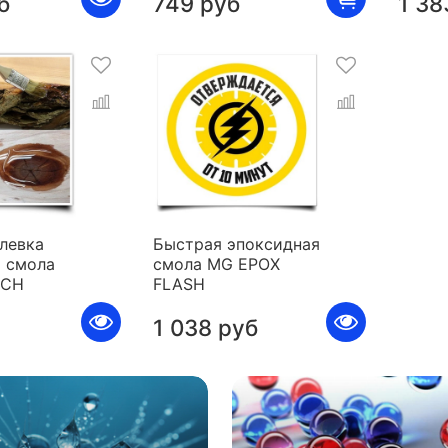
б
749 руб
1 38
левка
Быстрая эпоксидная
 смола
смола MG EPOX
ICH
FLASH
1 038 руб