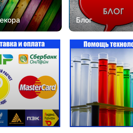
екора
Блог