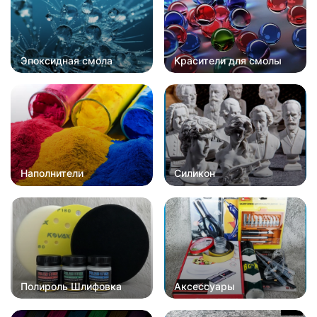
Эпоксидная смола
Красители для смолы
Наполнители
Силикон
Полироль Шлифовка
Аксессуары