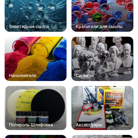
Эпоксидная смола
Красители для смолы
Наполнители
Силикон
Полироль Шлифовка
Аксессуары