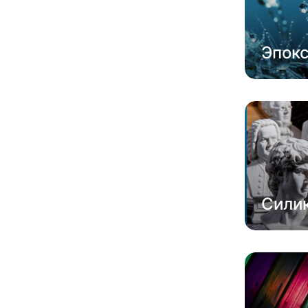
Эпок
Сили