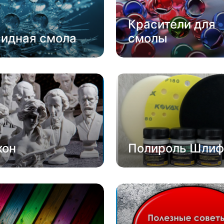
Красители для
сидная смола
смолы
кон
Полироль Шлиф