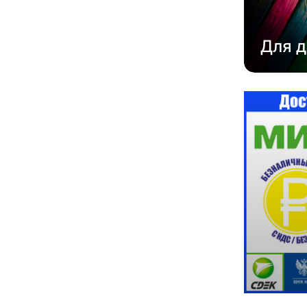
Для д