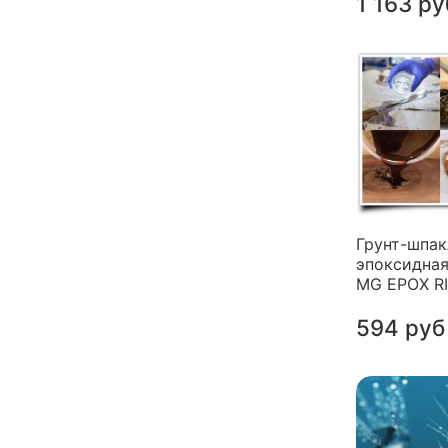
1 163 ру
Грунт-шпак
эпоксидная
MG EPOX R
594 руб