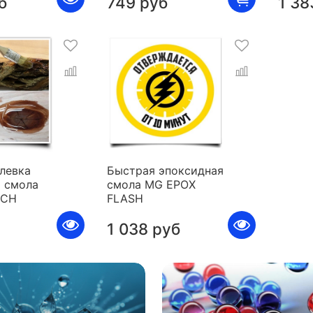
б
749 руб
1 38
левка
Быстрая эпоксидная
 смола
смола MG EPOX
ICH
FLASH
1 038 руб