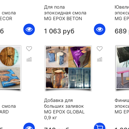
Для пола
Ювели
 смола
эпоксидная смола
эпокс
DECOR
MG EPOX BETON
MG E
уб
1 063 руб
689
я
Добавка для
Фини
 смола
больших заливок
эпокс
HARD
MG EPOX GLOBAL
MG E
0,9 кг