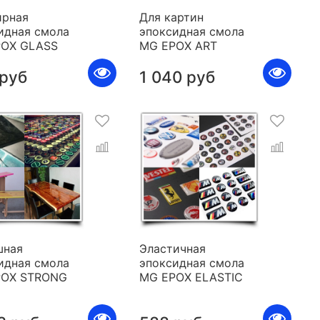
рная
Для картин
идная смола
эпоксидная смола
POX GLASS
MG EPOX ART
 руб
1 040 руб
шная
Эластичная
идная смола
эпоксидная смола
POX STRONG
MG EPOX ELASTIC