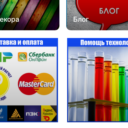
екора
Блог